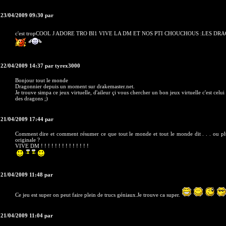
 23/04/2009 09:30 par
c'est tropCOOL J ADORE TRO BI1 VIVE LA DM ET NOS PTI CHOUCHOUS :LES DRA
 22/04/2009 14:37 par tyrex3000
Bonjour tout le monde
Dragonnier depuis un moment sur drakemaster.net.
Je trouve simpa ce jeux virtuelle, d'aileur çi vous chercher un bon jeux virtuelle c'est celui
des dragons ;)
 21/04/2009 17:44 par
Comment dire et comment résumer ce que tout le monde et tout le monde dit . . . ou plu
originale ?
VIVE DM ! ! ! ! ! ! ! ! ! ! ! ! ! !
 21/04/2009 11:48 par
Ce jeu est super on peut faire plein de trucs géniaux.Je trouve ca super.
 21/04/2009 11:04 par