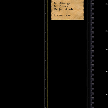
Jeux d'élevage
le
Jeux Gratuits
Mes jeux virtuels
+ de partenaires
le
le
le
le