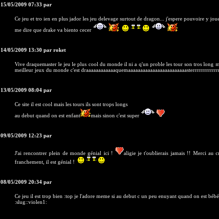
 15/05/2009 07:33 par
Ce jeu et tro ien en plus jador les jeu delevage surtout de dragon... j'espere pouvoire y jou
me dire que drake va biento cecer
 14/05/2009 13:30 par roket
Vive draquemaster le jeu le plus cool du monde il ni a q'un proble les tour son tros long ma
meilleur jeux du monde c'est draaaaaaaaaaaaquemaaaaaaaaaaaaaaaaaaaaaaaasterrrrrrrrrrrrr
 13/05/2009 08:04 par
Ce site il est cool mais les tours ils sont trops longs
au debut quand on est enfant
mais sinon c'est super
 09/05/2009 12:23 par
J'ai rencontrer plein de monde génial ici !
aligie je t'oublierais jamais !! Merci au 
franchement, il est génial !
 08/05/2009 20:34 par
Ce jeu il est trop bien :top je l'adore meme si au debut c un peu enuyant quand on est bébé
:slug::violen1: