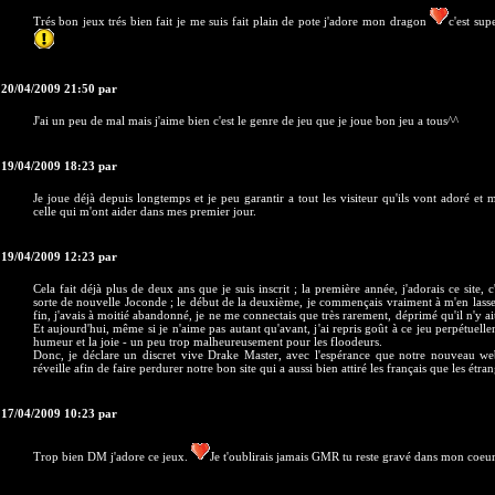
Trés bon jeux trés bien fait je me suis fait plain de pote j'adore mon dragon
c'est su
 20/04/2009 21:50 par
J'ai un peu de mal mais j'aime bien c'est le genre de jeu que je joue bon jeu a tous^^
 19/04/2009 18:23 par
Je joue déjà depuis longtemps et je peu garantir a tout les visiteur qu'ils vont adoré et 
celle qui m'ont aider dans mes premier jour.
 19/04/2009 12:23 par
Cela fait déjà plus de deux ans que je suis inscrit ; la première année, j'adorais ce site, 
sorte de nouvelle Joconde ; le début de la deuxième, je commençais vraiment à m'en lasser 
fin, j'avais à moitié abandonné, je ne me connectais que très rarement, déprimé qu'il n'y a
Et aujourd'hui, même si je n'aime pas autant qu'avant, j'ai repris goût à ce jeu perpétuel
humeur et la joie - un peu trop malheureusement pour les floodeurs.
Donc, je déclare un discret vive Drake Master, avec l'espérance que notre nouveau w
réveille afin de faire perdurer notre bon site qui a aussi bien attiré les français que les étran
 17/04/2009 10:23 par
Trop bien DM j'adore ce jeux.
Je t'oublirais jamais GMR tu reste gravé dans mon coeu