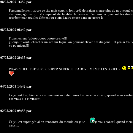
 08/05/2009 16:52 par
Personnellement jadore ce site mais ceux ki lont créé devraient mettre plus de nouveaut
des compagnons qui s'occuperait de faciliter la réussite d'un sorcier pendant les due
représenterait tout les élément ou plein dautre chose dans ste genre la
 08/05/2009 08:40 par
Franchement j'adooooooooooore ce site!!!!
g toujour voulu chercher un site sur lequel on pourrait elever des dragons... et j'en ai trouvé
ya pa mieux!!!
 07/05/2009 20:35 par
WAW CE JEU EST SUPER SUPER SUPER JE L'ADORE MEME LES JOUEUR
 04/05/2009 14:42 par
Ce jeu est trop bien et si comme moi au debut vous trouverer sa chiant, quand vous evolure
pas vrais p-a et vincent
 02/05/2009 09:55 par
Ce jeu est super génial on rencontre du monde on joue ...
je vous conseil quand meme
trucs ...