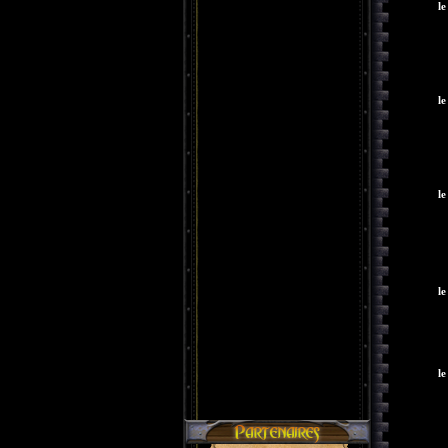
le
le
le
le
le