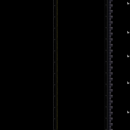
le
le
le
le
le