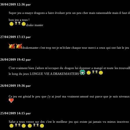
 30/04/2009 12:36 par
Super jeu a essaye dragons a faire évoluer prix un peu cher mais raisonnable mais il faut d
bon jeu a tous !
drake master
 27/04/2009 17:13 par
drakemaster c'est trop tot je m'éclate chaque tour merci a ceux qui ont fait le jeu
 26/04/2009 19:42 par
C'est vraiment bien j'adore m'occuper du dragon lui donnner a mangé et toute les trouvaill
le long du jeux LONGUE VIE A DRAKEMASTERS
 26/04/2009 19:36 par
Ce jeu est génial le peu que j'y ai joué ma vraiment amusé oui parce que je suis niveaux 
 25/04/2009 14:15 par
Salut a tous venez sur dm c'est le meilleur jeu qui existe jai jamais vu mieux inscrivez 