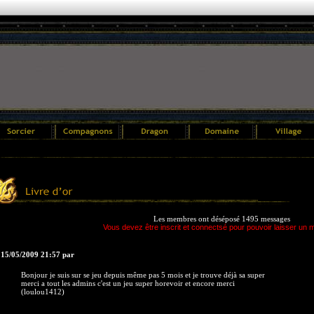
Les membres ont déséposé 1495 messages
Vous devez être inscrit et connectsé pour pouvoir laisser un
 15/05/2009 21:57 par
Bonjour je suis sur se jeu depuis même pas 5 mois et je trouve déjà sa super
merci a tout les admins c'est un jeu super horevoir et encore merci
(loulou1412)