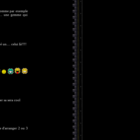
é comme par exemple
ls... une gemme qui
 un.... celui là!!!!
r sa sera cool
 d'arranger 2 ou 3