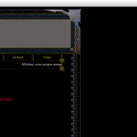
Affichez votre propre message pendant 3 jours !! Plus d'infos dans le menu Options.
 message