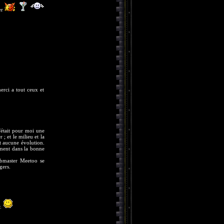
per
merci a tout ceux et
c'était pour moi une
; et le milieu et la
it aucune évolution.
lement dans la bonne
ebmaster Meetoo se
gers.
r.