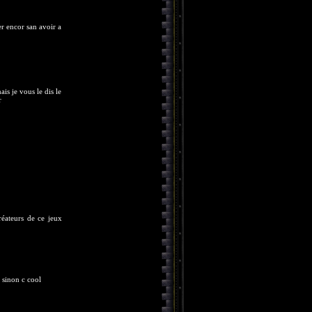
er encor san avoir a
is je vous le dis le
r
créateurs de ce jeux
 sinon c cool