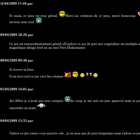
 11/04/2009 17:44 par
Et ouais, ce jeux est trop génial,
Merci au créateurs de ce jeux, merci beaucoup.
taverne sont cool.
 09/04/2009 18:20 par
Ce jeu est extraordinairement génial xD jadore ce jeu de part son originaliter ses multiple ac
magnifique design bref en un mot Vive Drakemaster
 08/04/2009 09:30 par
Je trouve sa bien .
Il est tros coul ce jeu vive les créateur
 05/04/2009 14:01 par
Au début je n'avait pas tout compris
du coup je me suis un peu apauvris mais je pe
reprendre en main
 04/04/2009 13:33 par
J'adore ce jeu venez vous inscrire vite , je ne joue pas de puis longtemps mais j'adore ce j