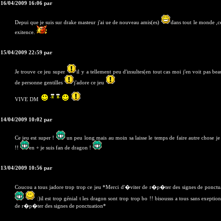
 16/04/2009 16:06 par
Depui que je suis sur drake masteur j'ai ue de nouveau amis(es)
dans tout le monde ,
exitence.
 15/04/2009 22:59 par
Je trouve ce jeu super
il y a tellement peu d'insultes(en tout cas moi j'en voit pas be
de personne gentilles
j'adore ce jeu
VIVE DM
 14/04/2009 10:02 par
Ce jeu est super !
un peu long mais au moin sa laisse le temps de faire autre chose je
!!
en + je suis fan de dragon !
 13/04/2009 10:56 par
Coucou a tous jadore trop trop ce jeu *Merci d'�viter de r�p�ter des signes de ponctu
:)il est trop génial t les dragon sont trop trop bo !! bisousss a tous sans exepti
de r�p�ter des signes de ponctuation*