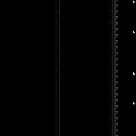
le
le
le
le