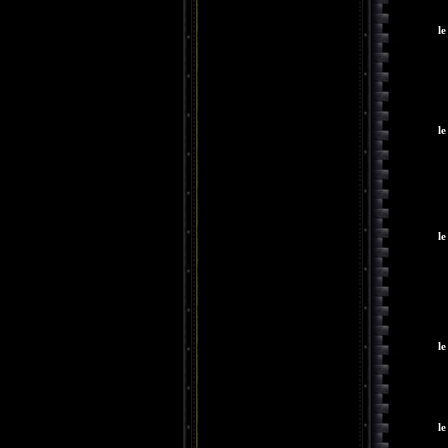
le
le
le
le
le