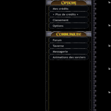
le
le
le
le
le