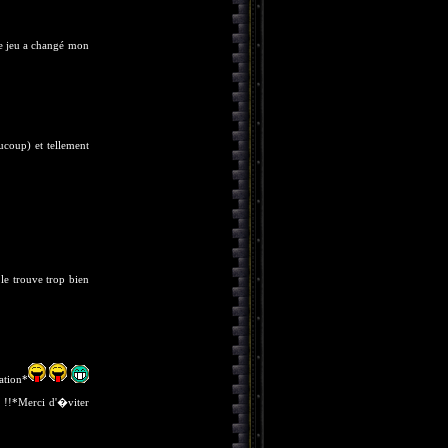
ce jeu a changé mon
aucoup) et tellement
 le trouve trop bien
ation*
on !!*Merci d'�viter