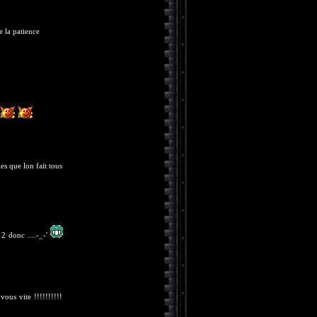
e la patience
es que lon fait tous
2 donc ....-_-'
vous vite !!!!!!!!!!