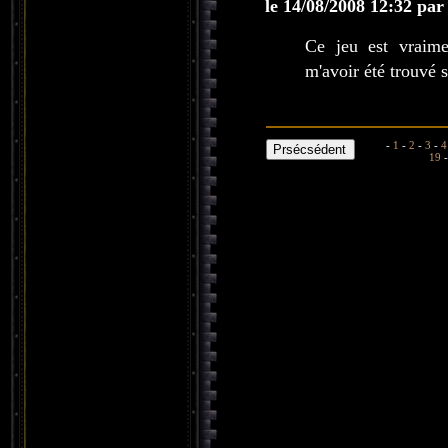
le 14/08/2008 12:32 par
Ce jeu est vraim
m'avoir été trouvé s
-
1
-
2
-
3
-
4
19